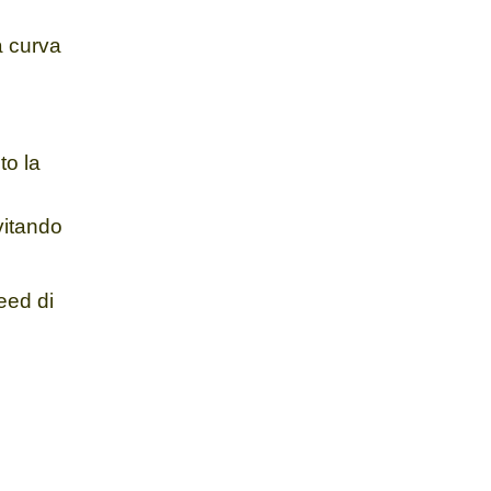
a curva
to la
vitando
eed di