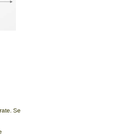
trate.
Se
e